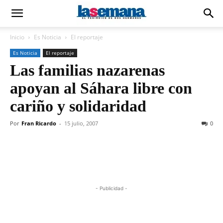
Inicio
Es Noticia
El reportaje
Es Noticia
El reportaje
Las familias nazarenas
apoyan al Sáhara libre con
cariño y solidaridad
Por
Fran Ricardo
-
15 julio, 2007
0
- Publicidad -