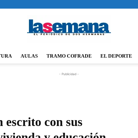
TURA
AULAS
TRAMO COFRADE
EL DEPORTE
Periódico
- Publicidad -
La
 escrito con sus
vivienda y educación