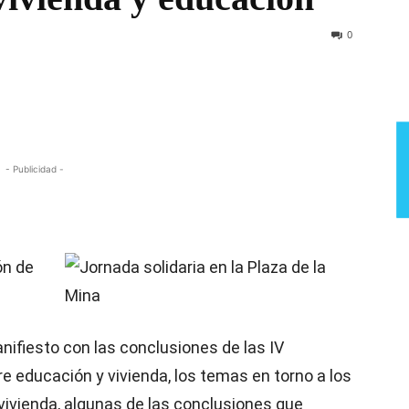
Semana
0
- Publicidad -
ón de
nifiesto con las conclusiones de las IV
 educación y vivienda, los temas en torno a los
vivienda, algunas de las conclusiones que