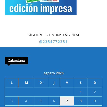
SÍGUENOS EN INSTAGRAM
@2354772351
Calendario
agosto 2026
L
M
X
J
V
S
D
1
2
3
4
5
6
7
8
9