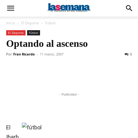
Inicio
El Deporte
Fútbol
El Deporte
Fútbol
Optando al ascenso
Por
Fran Ricardo
-
11 marzo, 2007
0
- Publicidad -
El
Ibarb