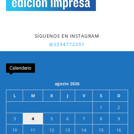
SÍGUENOS EN INSTAGRAM
@2354772351
Calendario
agosto 2026
L
M
X
J
V
S
D
1
2
3
4
5
6
7
8
9
10
11
12
13
14
15
16