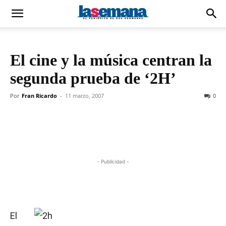
El cine y la música centran la
segunda prueba de ‘2H’
Por
Fran Ricardo
-
11 marzo, 2007
0
- Publicidad -
El