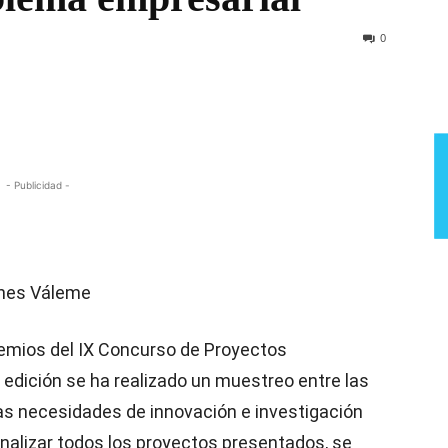
Semana
0
- Publicidad -
ches Váleme
remios del IX Concurso de Proyectos
edición se ha realizado un muestreo entre las
as necesidades de innovación e investigación
 analizar todos los proyectos presentados, se