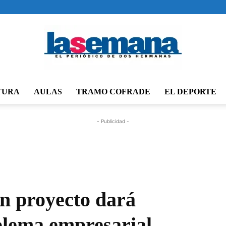
TURA
AULAS
TRAMO COFRADE
EL DEPORTE
Periódico
- Publicidad -
La
n proyecto dará
blema empresarial