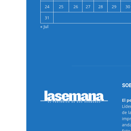
24
25
26
27
28
29
30
31
« Jul
SO
El p
Líde
de l
impr
anda
Este