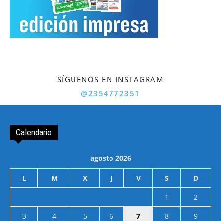
SÍGUENOS EN INSTAGRAM
@2354772351
Calendario
agosto 2026
L
M
X
J
V
S
D
1
2
3
4
5
6
7
8
9