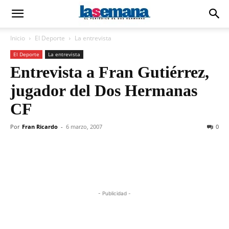
Inicio
El Deporte
La entrevista
El Deporte
La entrevista
Entrevista a Fran Gutiérrez,
jugador del Dos Hermanas
CF
Por
Fran Ricardo
-
6 marzo, 2007
0
- Publicidad -