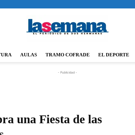
TURA
AULAS
TRAMO COFRADE
EL DEPORTE
Periódico
- Publicidad -
La
ra una Fiesta de las
s