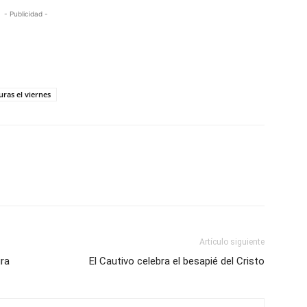
- Publicidad -
uras el viernes
Artículo siguiente
ra
El Cautivo celebra el besapié del Cristo