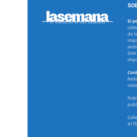
SO
El p
Líde
de l
impr
anda
Este
impr
Cont
Reda
reda
Publ
publ
Call
4170