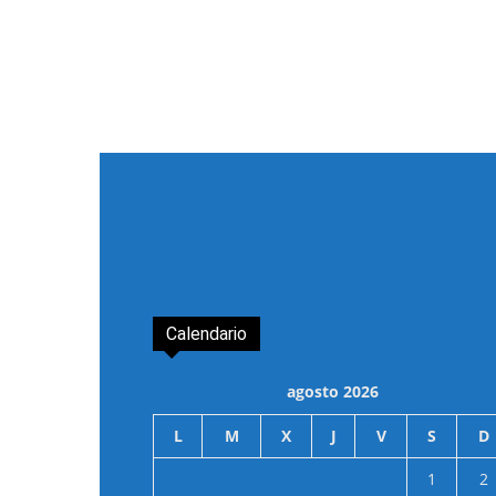
Calendario
agosto 2026
L
M
X
J
V
S
D
1
2