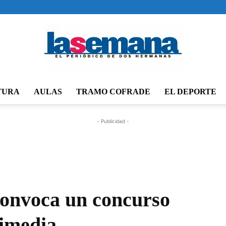
TURA
AULAS
TRAMO COFRADE
EL DEPORTE
Periódico
- Publicidad -
La
convoca un concurso
timedia