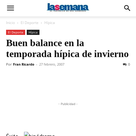
Inicio
El Deporte
Hípica
El Deporte
Hípica
Buen balance en la
temporada hípica de invierno
Por
Fran Ricardo
-
27 febrero, 2007
0
- Publicidad -