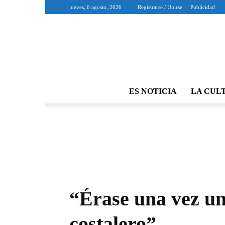
jueves, 6 agosto, 2026
Registrarse / Unirse
Publicidad
ES NOTICIA
LA CUL
“Érase una vez un
costalero”