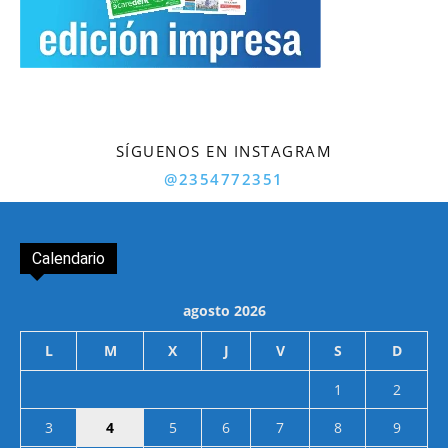
SÍGUENOS EN INSTAGRAM
@2354772351
Calendario
agosto 2026
L
M
X
J
V
S
D
1
2
3
4
5
6
7
8
9