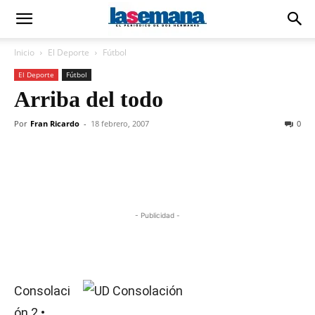
Inicio
El Deporte
Fútbol
El Deporte
Fútbol
Arriba del todo
Por
Fran Ricardo
-
18 febrero, 2007
0
- Publicidad -
Consolaci
ón 2 •