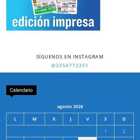
SÍGUENOS EN INSTAGRAM
@2354772351
Calendario
agosto 2026
L
M
X
J
V
S
D
1
2