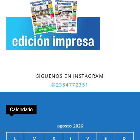
SÍGUENOS EN INSTAGRAM
@2354772351
Calendario
agosto 2026
L
M
X
J
V
S
D