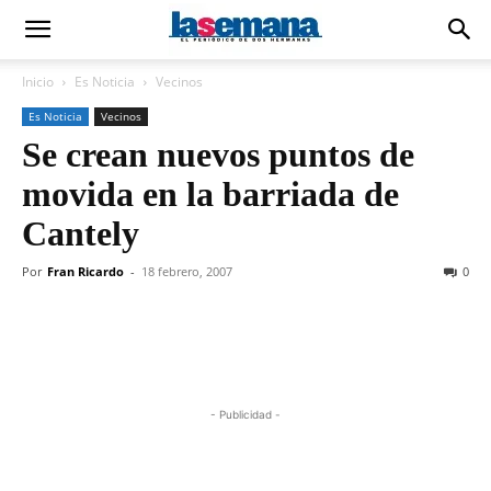
Inicio
Es Noticia
Vecinos
Es Noticia
Vecinos
Se crean nuevos puntos de
movida en la barriada de
Cantely
Por
Fran Ricardo
-
18 febrero, 2007
0
- Publicidad -