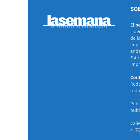
SO
El p
Líde
de l
impr
anda
Este
impr
Cont
Reda
reda
Publ
publ
Call
4170