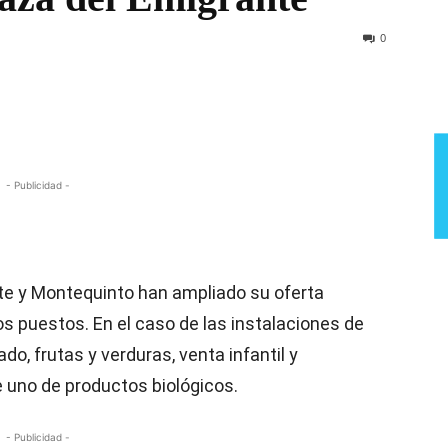
Semana
0
- Publicidad -
te y Montequinto han ampliado su oferta
s puestos. En el caso de las instalaciones de
, frutas y verduras, venta infantil y
e uno de productos biológicos.
- Publicidad -