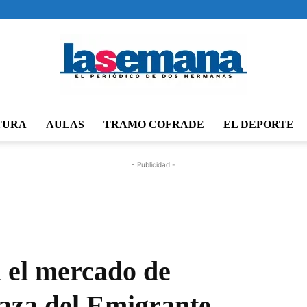
TURA
AULAS
TRAMO COFRADE
EL DEPORTE
Periódico
- Publicidad -
La
 el mercado de
aza del Emigrante