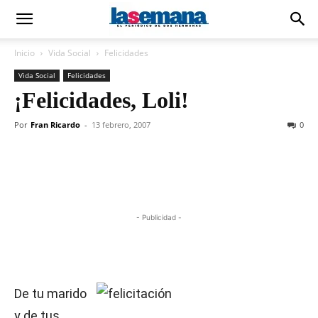
Inicio
Vida Social
Felicidades
Vida Social
Felicidades
¡Felicidades, Loli!
Por
Fran Ricardo
-
13 febrero, 2007
0
- Publicidad -
De tu marido
y de tus