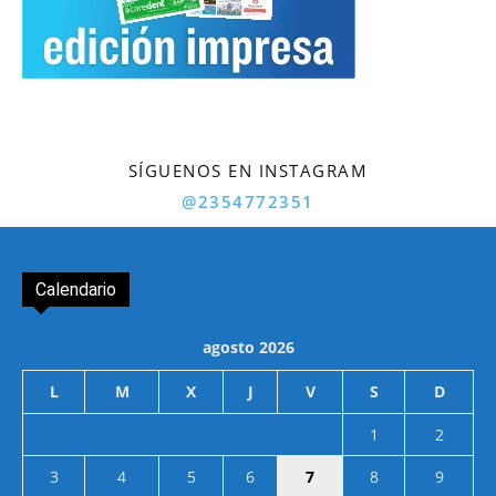
SÍGUENOS EN INSTAGRAM
@2354772351
Calendario
agosto 2026
L
M
X
J
V
S
D
1
2
3
4
5
6
7
8
9