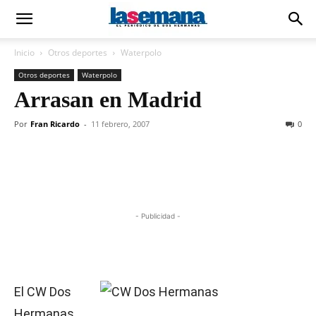
Inicio
Otros deportes
Waterpolo
Otros deportes
Waterpolo
Arrasan en Madrid
Por
Fran Ricardo
-
11 febrero, 2007
0
- Publicidad -
El CW Dos
Hermanas