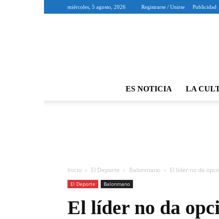
miércoles, 5 agosto, 2026
Registrarse / Unirse
Publicidad
ES NOTICIA
LA CUL
Inicio
El Deporte
Balonmano
El líder no da opc
El Deporte
Balonmano
El líder no da opc