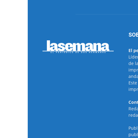
SO
El p
Líde
de l
impr
anda
Este
impr
Cont
Reda
reda
Publ
publ