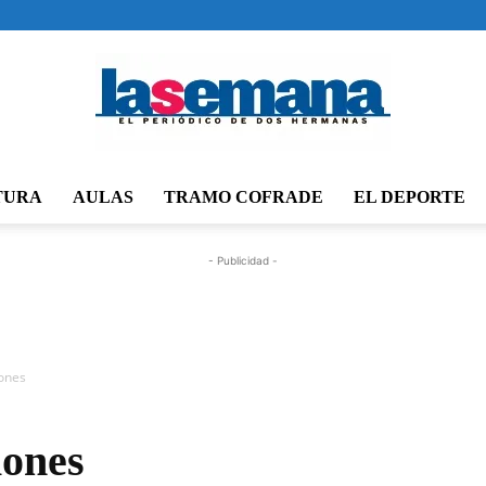
TURA
AULAS
TRAMO COFRADE
EL DEPORTE
Periódico
- Publicidad -
La
iones
iones