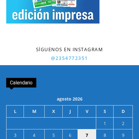
SÍGUENOS EN INSTAGRAM
@2354772351
Calendario
agosto 2026
L
M
X
J
V
S
D
1
2
3
4
5
6
7
8
9