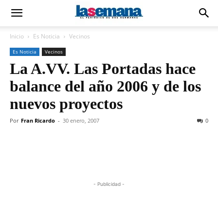
Inicio
Es Noticia
Vecinos
Es Noticia
Vecinos
La A.VV. Las Portadas hace
balance del año 2006 y de los
nuevos proyectos
Por
Fran Ricardo
-
30 enero, 2007
0
- Publicidad -