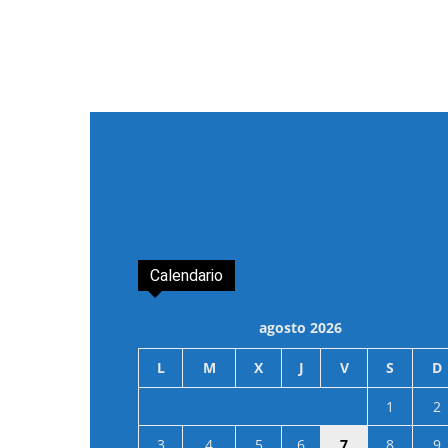
Calendario
agosto 2026
L
M
X
J
V
S
D
1
2
3
4
5
6
7
8
9