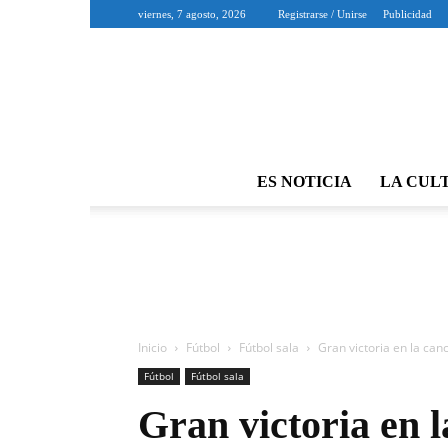
viernes, 7 agosto, 2026
Registrarse / Unirse
Publicidad
ES NOTICIA
LA CUL
Inicio
Fútbol
Fútbol sala
Gran victoria en la ca
Fútbol
Fútbol sala
Gran victoria en l