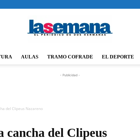
TURA
AULAS
TRAMO COFRADE
EL DEPORTE
Periódico
- Publicidad -
La
ncha del Clipeus Nazareno
a cancha del Clipeus