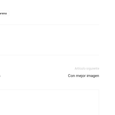
zareno
Artículo siguiente
s
Con mejor imagen