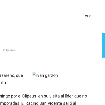
Semana
0
- Publicidad -
azareno, que
rito
ngo por el Clipeus en su visita al líder, que no
poradas. El Racing San Vicente salió al