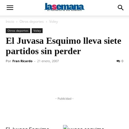
Inicio
Otros deportes
Voley
Otros deportes
Voley
El Juvasa Esquimo lleva siete
partidos sin perder
Por
Fran Ricardo
-
21 enero, 2007
0
- Publicidad -