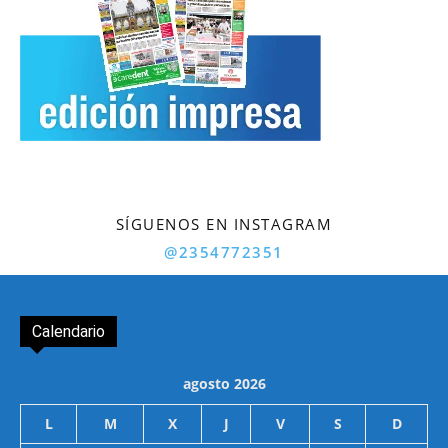
SÍGUENOS EN INSTAGRAM
@2354772351
Calendario
agosto 2026
L
M
X
J
V
S
D