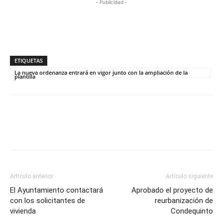
- Publicidad -
ETIQUETAS
La nueva ordenanza entrará en vigor junto con la ampliación de la
plantilla
Artículo anterior
Artículo siguiente
El Ayuntamiento contactará
Aprobado el proyecto de
con los solicitantes de
reurbanización de
vivienda
Condequinto