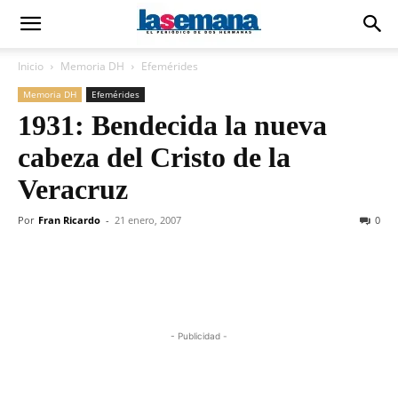
Inicio
Memoria DH
Efemérides
Memoria DH
Efemérides
1931: Bendecida la nueva
cabeza del Cristo de la
Veracruz
Por
Fran Ricardo
-
21 enero, 2007
0
- Publicidad -