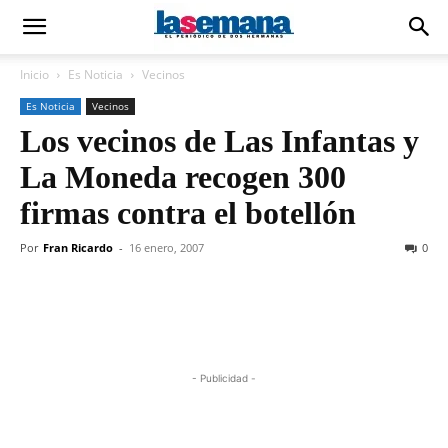
Inicio
Es Noticia
Vecinos
Es Noticia
Vecinos
Los vecinos de Las Infantas y
La Moneda recogen 300
firmas contra el botellón
Por
Fran Ricardo
-
16 enero, 2007
0
- Publicidad -