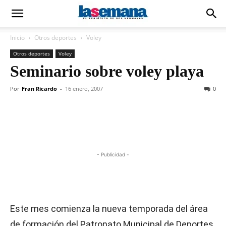
Inicio
Otros deportes
Voley
Otros deportes
Voley
Seminario sobre voley playa
Por
Fran Ricardo
-
16 enero, 2007
0
- Publicidad -
Este mes comienza la nueva temporada del área
de formación del Patronato Municipal de Deportes,