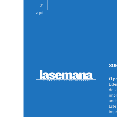
31
« Jul
SO
El p
Líde
de l
impr
anda
Este
impr