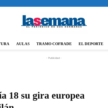
TURA
AULAS
TRAMO COFRADE
EL DEPORTE
Periódico
- Publicidad -
La
ía 18 su gira europea
ilán