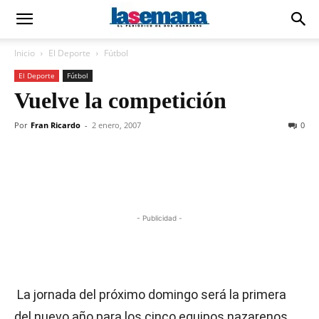
Inicio
El Deporte
Fútbol
El Deporte
Fútbol
Vuelve la competición
Por
Fran Ricardo
-
2 enero, 2007
0
- Publicidad -
La jornada del próximo domingo será la primera
del nuevo año para los cinco equipos nazarenos