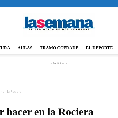
TURA
AULAS
TRAMO COFRADE
EL DEPORTE
Periódico
- Publicidad -
La
r en la Rociera
 hacer en la Rociera