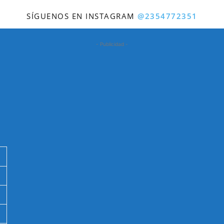
SÍGUENOS EN INSTAGRAM
@2354772351
- Publicidad -