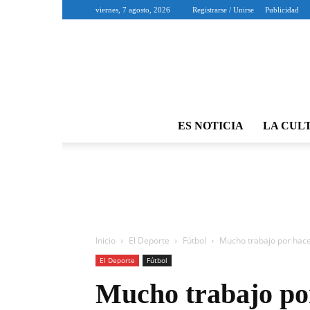
viernes, 7 agosto, 2026
Registrarse / Unirse
Publicidad
ES NOTICIA
LA CUL
Inicio
El Deporte
Fútbol
Mucho trabajo por hace
El Deporte
Fútbol
Mucho trabajo por