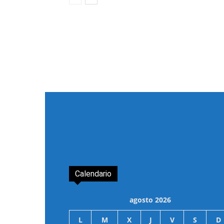
Calendario
agosto 2026
L
M
X
J
V
S
D