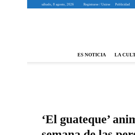
sábado, 8 agosto, 2026
Registrarse / Unirse
Publicidad
ES NOTICIA
LA CUL
‘El guateque’ anim
semana de las pe