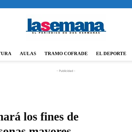
TURA
AULAS
TRAMO COFRADE
EL DEPORTE
Periódico
- Publicidad -
La
ará los fines de
rsonas mayores