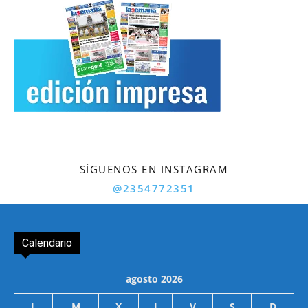
SÍGUENOS EN INSTAGRAM
@2354772351
Calendario
agosto 2026
L
M
X
J
V
S
D