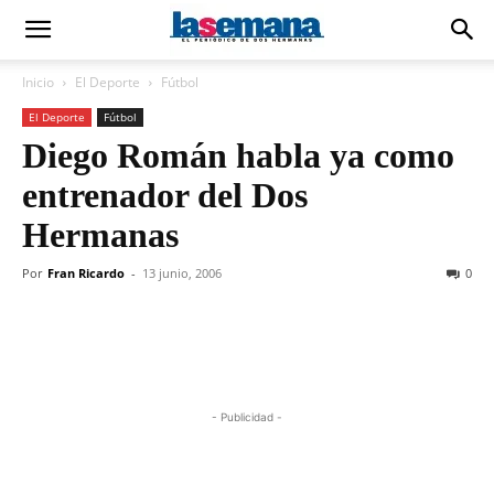
Inicio
El Deporte
Fútbol
El Deporte
Fútbol
Diego Román habla ya como
entrenador del Dos
Hermanas
Por
Fran Ricardo
-
13 junio, 2006
0
- Publicidad -