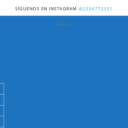
SÍGUENOS EN INSTAGRAM
@2354772351
- Publicidad -