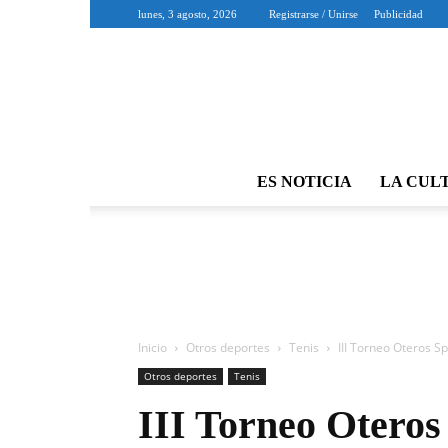
lunes, 3 agosto, 2026
Registrarse / Unirse
Publicidad
ES NOTICIA
LA CUL
Inicio
Otros deportes
Tenis
III Torneo Oteros Sp
Otros deportes
Tenis
III Torneo Oteros