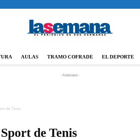
TURA
AULAS
TRAMO COFRADE
EL DEPORTE
Periódico
- Publicidad -
La
ort de Tenis
 Sport de Tenis