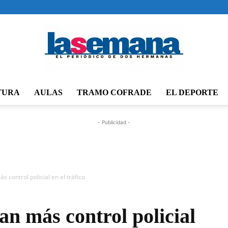
TURA
AULAS
TRAMO COFRADE
EL DEPORTE
Periódico
- Publicidad -
La
s control policial en el tráfico
tan más control policial