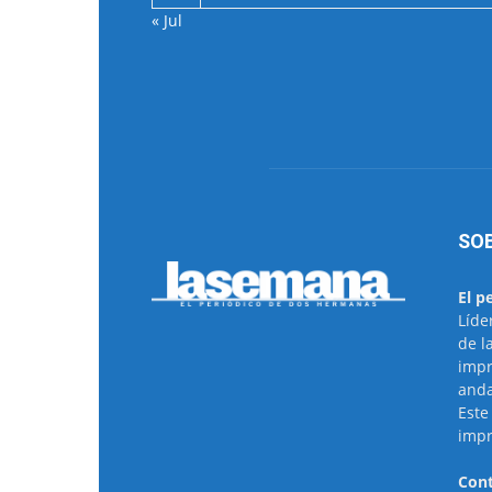
« Jul
SO
El p
Líde
de l
impr
anda
Este
impr
Cont