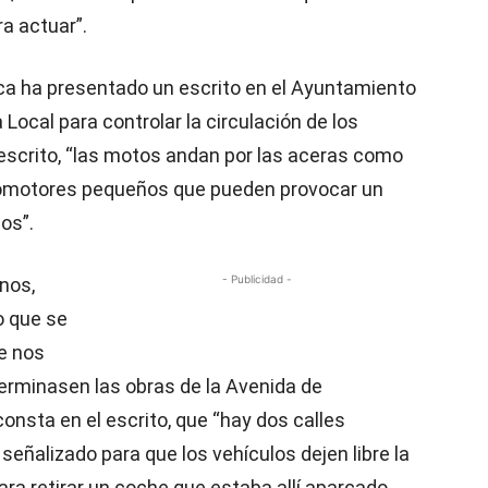
ra actuar”.
ca ha presentado un escrito en el Ayuntamiento
 Local para controlar la circulación de los
 escrito, “las motos andan por las aceras como
lomotores pequeños que pueden provocar un
os”.
- Publicidad -
nos,
o que se
ue nos
erminasen las obras de la Avenida de
onsta en el escrito, que “hay dos calles
 señalizado para que los vehículos dejen libre la
ara retirar un coche que estaba allí aparcado