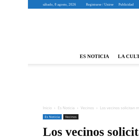
sábado, 8 agosto, 2026
Registrarse / Unirse
Publicidad
ES NOTICIA
LA CUL
Inicio
Es Noticia
Vecinos
Los vecinos solicitan má
Es Noticia
Vecinos
Los vecinos solici