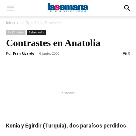
Inicio
La Opinión
Saber más
La Opinión
Saber más
Contrastes en Anatolia
Por
Fran Ricardo
-
6 junio, 2006
0
- Publicidad -
Konia y Egirdir (Turquía), dos paraísos perdidos