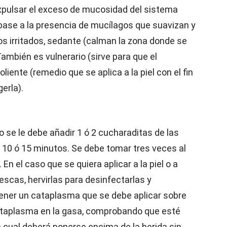
xpulsar el exceso de mucosidad del sistema
 base a la presencia de mucílagos que suavizan y
os irritados, sedante (calman la zona donde se
También es vulnerario (sirve para que el
iente (remedio que se aplica a la piel con el fin
erla).
 se le debe añadir 1 ó 2 cucharaditas de las
e 10 ó 15 minutos. Se debe tomar tres veces al
 En el caso que se quiera aplicar a la piel o a
escas, hervirlas para desinfectarlas y
ner un cataplasma que se debe aplicar sobre
cataplasma en la gasa, comprobando que esté
 cual deberá ponerse encima de la herida sin