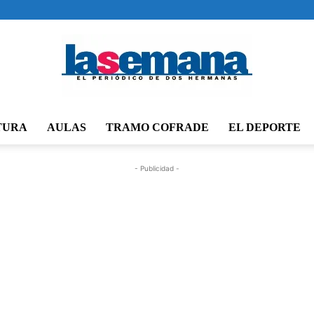
TURA
AULAS
TRAMO COFRADE
EL DEPORTE
Periódico
- Publicidad -
La