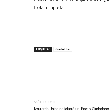
frotar ni apretar.
ETIQUETAS
Gordolobo
Compartir
Artículo anterior
Izquierda Unida solicitará un ‘Pacto Ciudadano