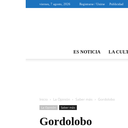
viernes, 7 agosto, 2026
Registrarse / Unirse
Publicidad
ES NOTICIA
LA CUL
Inicio
La Opinión
Saber más
Gordolobo
La Opinión
Saber más
Gordolobo