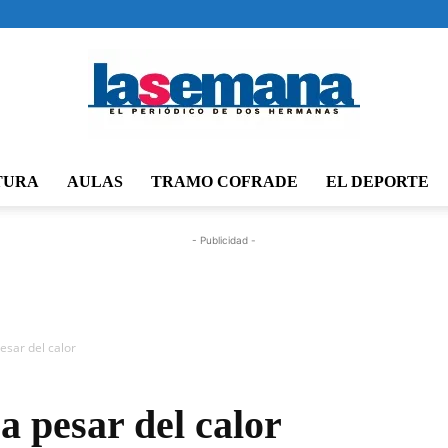
TURA
AULAS
TRAMO COFRADE
EL DEPORTE
Periódico
- Publicidad -
La
esar del calor
a pesar del calor