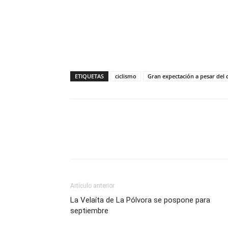
ETIQUETAS
ciclismo
Gran expectación a pesar del 
Compartir
Artículo anterior
La Velaíta de La Pólvora se pospone para
septiembre