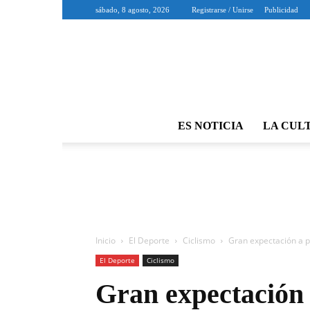
sábado, 8 agosto, 2026
Registrarse / Unirse
Publicidad
ES NOTICIA
LA CUL
Inicio
El Deporte
Ciclismo
Gran expectación a p
El Deporte
Ciclismo
Gran expectación 