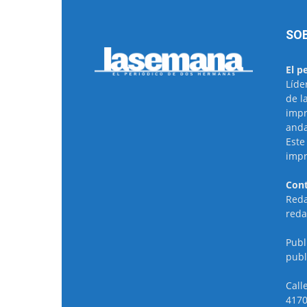
SO
El p
Líde
de l
impr
anda
Este
impr
Cont
Reda
reda
Publ
publ
Call
4170