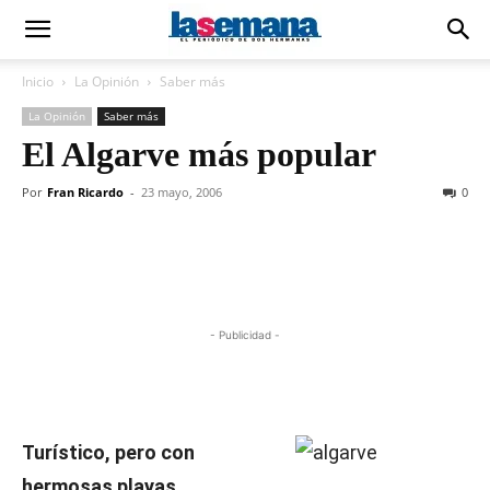
Inicio
La Opinión
Saber más
La Opinión
Saber más
El Algarve más popular
Por
Fran Ricardo
-
23 mayo, 2006
0
- Publicidad -
Turístico, pero con
hermosas playas