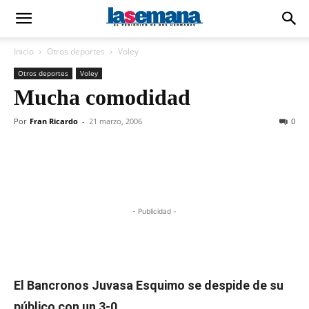
Inicio
Otros deportes
Voley
Otros deportes
Voley
Mucha comodidad
Por
Fran Ricardo
-
21 marzo, 2006
0
- Publicidad -
El Bancronos Juvasa Esquimo se despide de su
público con un 3-0