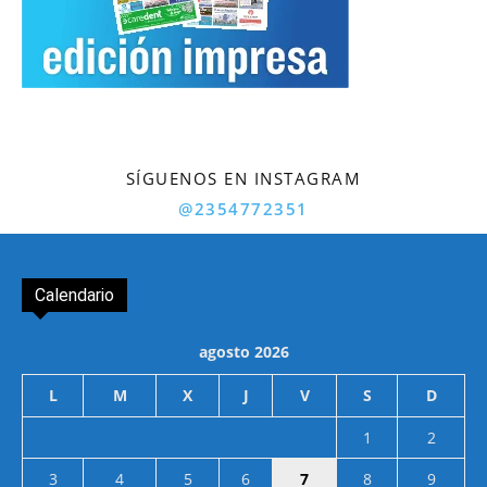
SÍGUENOS EN INSTAGRAM
@2354772351
Calendario
agosto 2026
L
M
X
J
V
S
D
1
2
3
4
5
6
7
8
9