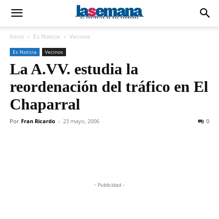
Inicio
Es Noticia
Vecinos
Es Noticia
Vecinos
La A.VV. estudia la
reordenación del tráfico en El
Chaparral
Por
Fran Ricardo
-
23 mayo, 2006
0
- Publicidad -