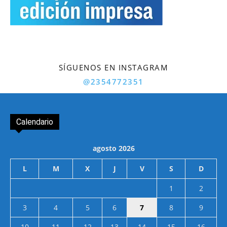
SÍGUENOS EN INSTAGRAM
@2354772351
Calendario
agosto 2026
L
M
X
J
V
S
D
1
2
3
4
5
6
7
8
9
10
11
12
13
14
15
16