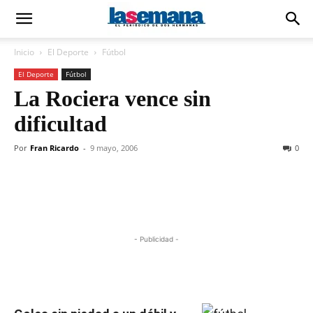
Inicio
El Deporte
Fútbol
El Deporte
Fútbol
La Rociera vence sin
dificultad
Por
Fran Ricardo
-
9 mayo, 2006
0
- Publicidad -