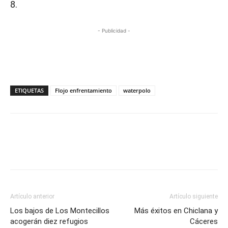
8.
- Publicidad -
ETIQUETAS
Flojo enfrentamiento
waterpolo
Artículo anterior
Artículo siguiente
Los bajos de Los Montecillos
Más éxitos en Chiclana y
acogerán diez refugios
Cáceres