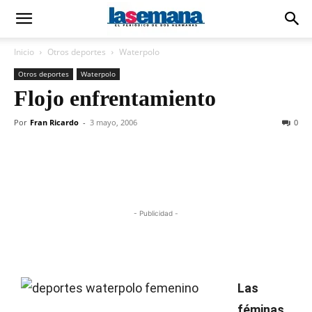
Inicio
Otros deportes
Waterpolo
Otros deportes
Waterpolo
Flojo enfrentamiento
Por
Fran Ricardo
-
3 mayo, 2006
0
- Publicidad -
Las
féminas