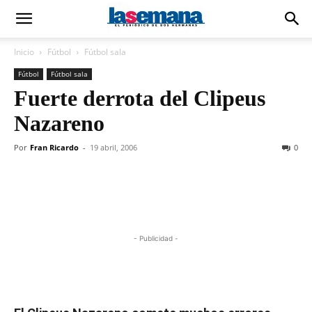
Inicio
Fútbol
Fútbol sala
Fútbol
Fútbol sala
Fuerte derrota del Clipeus
Nazareno
Por
Fran Ricardo
-
19 abril, 2006
0
- Publicidad -