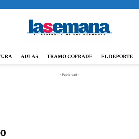
TURA
AULAS
TRAMO COFRADE
EL DEPORTE
Periódico
- Publicidad -
La
io