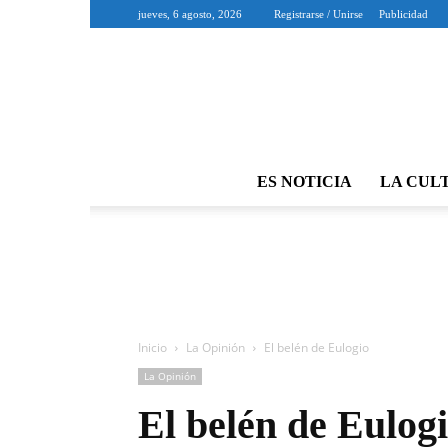
jueves, 6 agosto, 2026
Registrarse / Unirse
Publicidad
ES NOTICIA
LA CUL
Inicio
La Opinión
El belén de Eulogio
La Opinión
El belén de Eulog