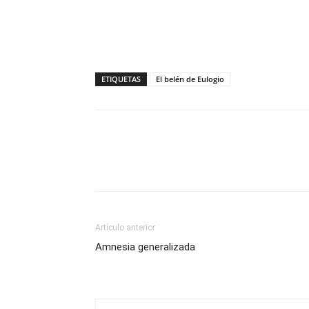
ETIQUETAS
El belén de Eulogio
Compartir
Artículo anterior
Amnesia generalizada