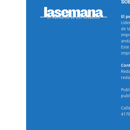
SO
El p
Líde
de l
impr
anda
Este
impr
Cont
Reda
reda
Publ
publ
Call
4170