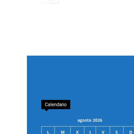
Calendario
agosto 2026
L
M
X
J
V
S
D