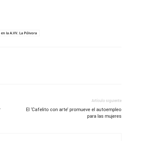
 en la A.VV. La Pólvora
Artículo siguiente
r
El ‘Cafelito con arte’ promueve el autoempleo
para las mujeres