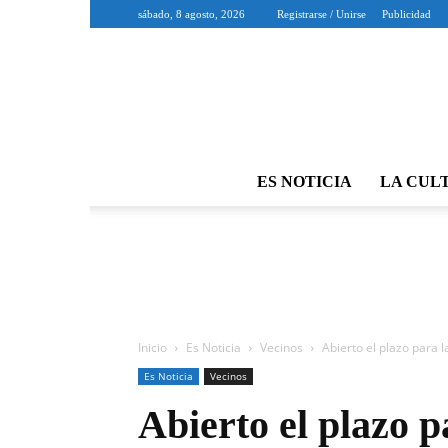
sábado, 8 agosto, 2026
Registrarse / Unirse
Publicidad
ES NOTICIA
LA CUL
Inicio
Es Noticia
Vecinos
Abierto el plazo para 
Es Noticia
Vecinos
Abierto el plazo p