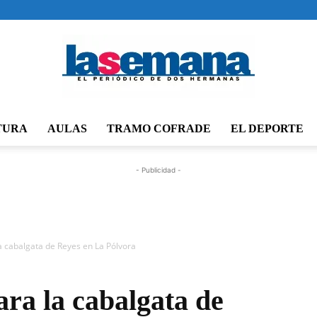
TURA
AULAS
TRAMO COFRADE
EL DEPORTE
Periódico
- Publicidad -
La
la cabalgata de Reyes en La Pólvora
ara la cabalgata de