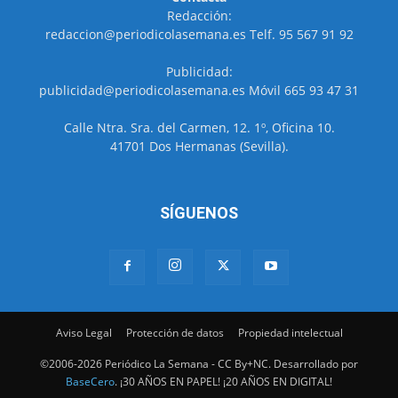
Redacción:
redaccion@periodicolasemana.es Telf. 95 567 91 92
Publicidad:
publicidad@periodicolasemana.es Móvil 665 93 47 31
Calle Ntra. Sra. del Carmen, 12. 1º, Oficina 10.
41701 Dos Hermanas (Sevilla).
SÍGUENOS
Aviso Legal
Protección de datos
Propiedad intelectual
©2006-2026 Periódico La Semana - CC By+NC. Desarrollado por
BaseCero
. ¡30 AÑOS EN PAPEL! ¡20 AÑOS EN DIGITAL!