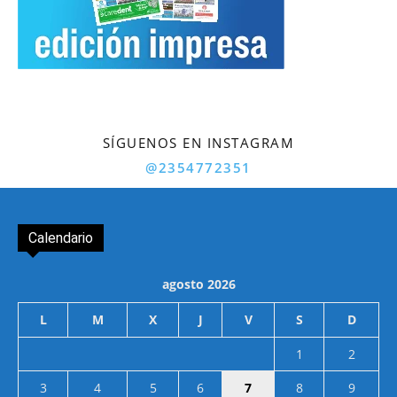
SÍGUENOS EN INSTAGRAM
@2354772351
Calendario
agosto 2026
L
M
X
J
V
S
D
1
2
3
4
5
6
7
8
9