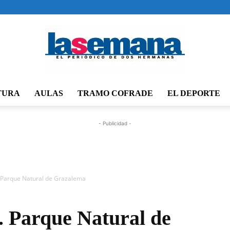
TURA
AULAS
TRAMO COFRADE
EL DEPORTE
Periódico
- Publicidad -
La
. Parque Natural de Grazalema
. Parque Natural de