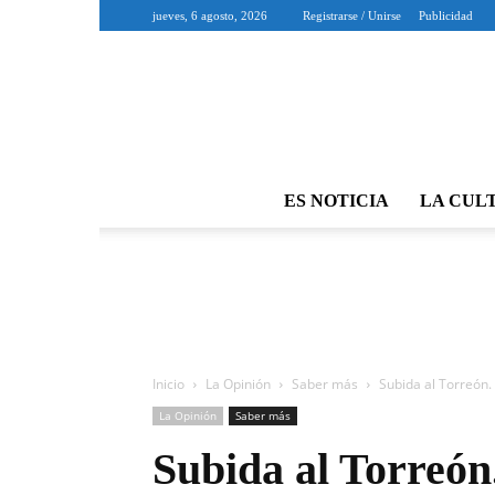
jueves, 6 agosto, 2026
Registrarse / Unirse
Publicidad
ES NOTICIA
LA CUL
Inicio
La Opinión
Saber más
Subida al Torreón
La Opinión
Saber más
Subida al Torreón