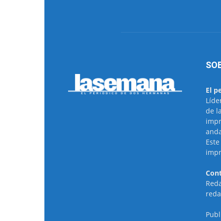
SO
El p
Líde
de l
impr
anda
Este
impr
Cont
Reda
reda
Publ