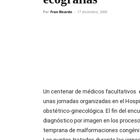
Por
Fran Ricardo
-
17 diciembre, 2006
Compartir
Un centenar de médicos facultativos e
unas jornadas organizadas en el Hospi
obstétrico-ginecológica. El fin del enc
diagnóstico por imagen en los proces
temprana de malformaciones congénit
Los puntos tratados durante las jorna