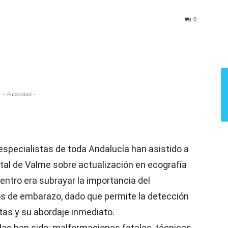
Semana
0
- Publicidad -
specialistas de toda Andalucía han asistido a
tal de Valme sobre actualización en ecografía
uentro era subrayar la importancia del
os de embarazo, dado que permite la detección
as y su abordaje inmediato.
das han sido: malformaciones fetales, técnicas